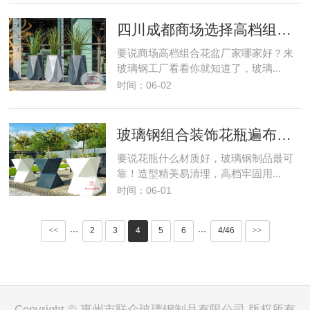
四川成都商场选择高档组合玻璃钢花盆厂家
要说商场高档组合花盆厂家哪家好？来
玻璃钢工厂看看你就知道了，玻璃...
时间：06-02
玻璃钢组合装饰花瓶遍布贵州贵阳购物中心各楼层
要说花瓶什么材质好，玻璃钢制品最可
靠！造型精美易清理，高档牢固用...
时间：06-01
<<
2
3
4
5
6
4/46
>>
···
···
Copyright © 惠州市联众玻璃钢制品有限公司 版权所有