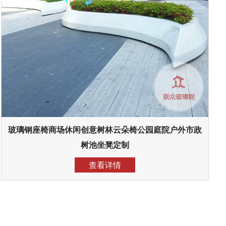
玻璃钢座椅商场休闲创意树林云朵椅公园庭院户外市政
树池坐凳定制
查看详情