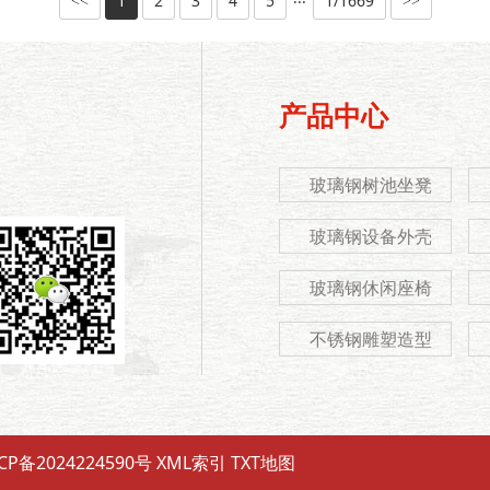
1
2
3
4
5
1/1669
···
<<
>>
产品中心
玻璃钢树池坐凳
玻璃钢设备外壳
玻璃钢休闲座椅
不锈钢雕塑造型
CP备2024224590号
XML索引
TXT地图