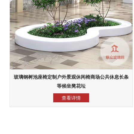
玻璃钢树池座椅定制户外景观休闲椅商场公共休息长条
等候坐凳花坛
查看详情