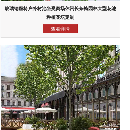
玻璃钢座椅户外树池坐凳商场休闲长条椅园林大型花池
种植花坛定制
查看详情