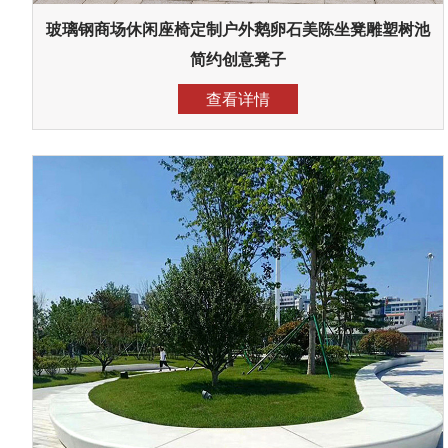
玻璃钢商场休闲座椅定制户外鹅卵石美陈坐凳雕塑树池
简约创意凳子
查看详情