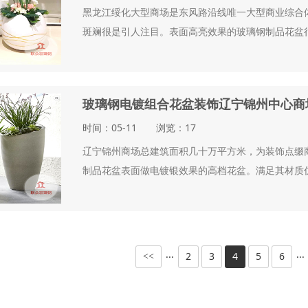
黑龙江绥化大型商场是东风路沿线唯一大型商业综合体
斑斓很是引人注目。表面高亮效果的玻璃钢制品花盆很
玻璃钢电镀组合花盆装饰辽宁锦州中心商
时间：05-11 浏览：17
辽宁锦州商场总建筑面积几十万平方米，为装饰点缀
制品花盆表面做电镀银效果的高档花盆。满足其材质仿
2
3
4
5
6
···
···
<<